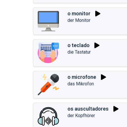
o monitor
der Monitor
o teclado
die Tastatur
o microfone
das Mikrofon
os auscultadores
der Kopfhörer