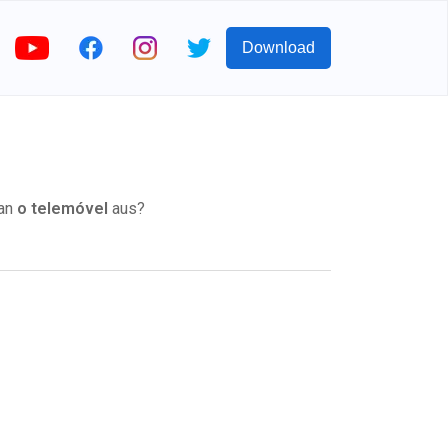
Download
man
o telemóvel
aus?