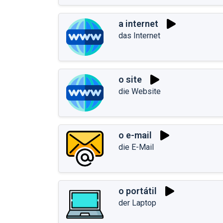
a internet
das Internet
o site
die Website
o e-mail
die E-Mail
o portátil
der Laptop