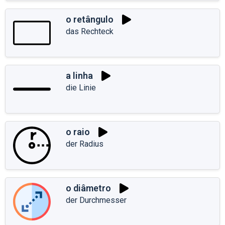
o retângulo
das Rechteck
a linha
die Linie
o raio
der Radius
o diâmetro
der Durchmesser