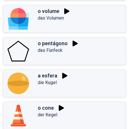
o volume
das Volumen
o pentágono
das Fünfeck
a esfera
die Kugel
o cone
der Kegel