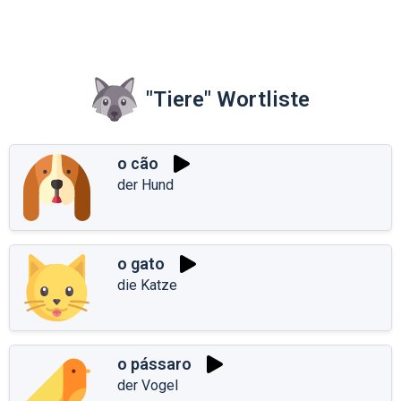
"Tiere" Wortliste
o cão
der Hund
o gato
die Katze
o pássaro
der Vogel