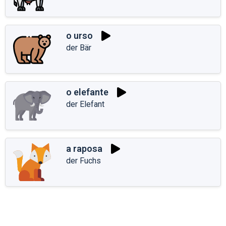
o urso
der Bär
o elefante
der Elefant
a raposa
der Fuchs