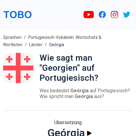
Sprachen
Portugiesisch-Vokabeln: Wortschatz &
Wortlisten
Länder
Geórgia
Wie sagt man
"Georgien" auf
Portugiesisch?
Was bedeutet
Geórgia
auf Portugiesisch?
Wie spricht man
Geórgia
aus?
Übersetzung
Geórgia