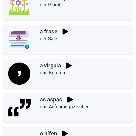
der Plural
a frase
der Satz
a vírgula
das Komma
as aspas
das Anführungszeichen
o hífen