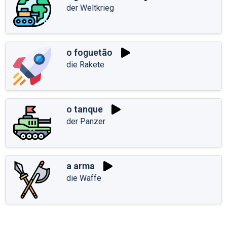
der Weltkrieg
o foguetão
die Rakete
o tanque
der Panzer
a arma
die Waffe