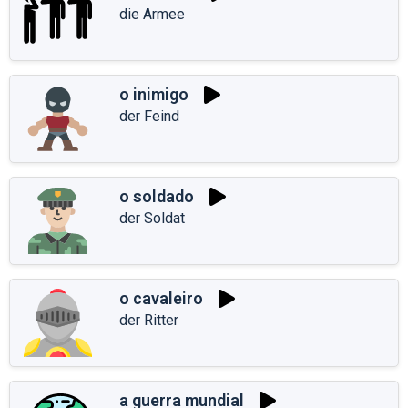
die Armee
o inimigo
der Feind
o soldado
der Soldat
o cavaleiro
der Ritter
a guerra mundial