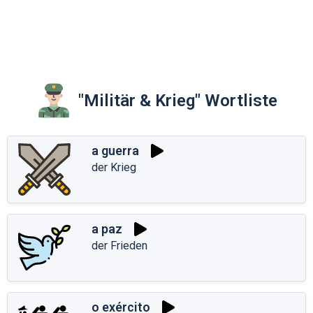
"Militär & Krieg" Wortliste
a guerra
der Krieg
a paz
der Frieden
o exército