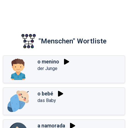
"Menschen" Wortliste
o menino
der Junge
o bebé
das Baby
a namorada