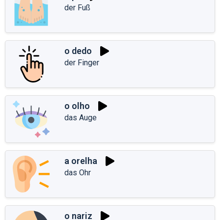
der Fuß
o dedo
der Finger
o olho
das Auge
a orelha
das Ohr
o nariz