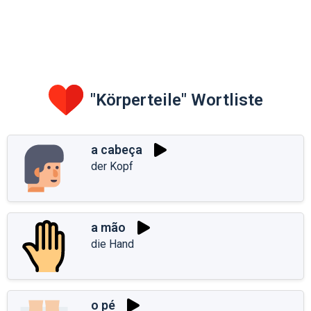
"Körperteile" Wortliste
a cabeça
der Kopf
a mão
die Hand
o pé