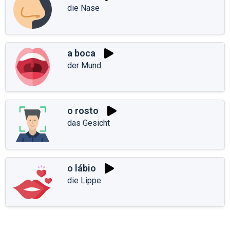
die Nase
a boca
der Mund
o rosto
das Gesicht
o lábio
die Lippe