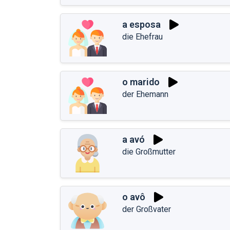
a esposa
die Ehefrau
o marido
der Ehemann
a avó
die Großmutter
o avô
der Großvater