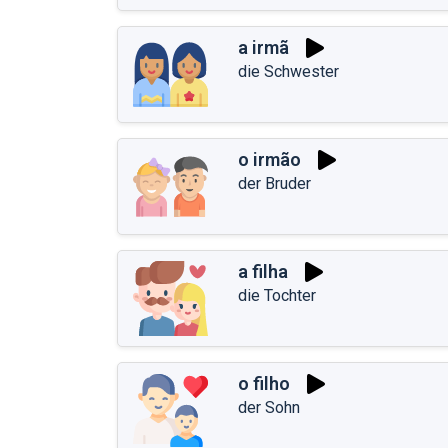
a irmã
die Schwester
o irmão
der Bruder
a filha
die Tochter
o filho
der Sohn