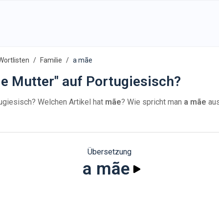
Wortlisten
Familie
a mãe
ie Mutter" auf Portugiesisch?
ugiesisch? Welchen Artikel hat
mãe
? Wie spricht man
a mãe
au
Übersetzung
a mãe