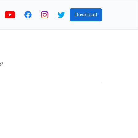
Download
s?