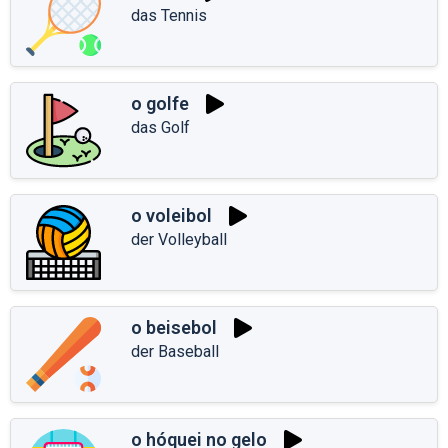
das Tennis
o golfe
das Golf
o voleibol
der Volleyball
o beisebol
der Baseball
o hóquei no gelo