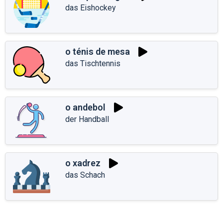
das Eishockey
o ténis de mesa
das Tischtennis
o andebol
der Handball
o xadrez
das Schach