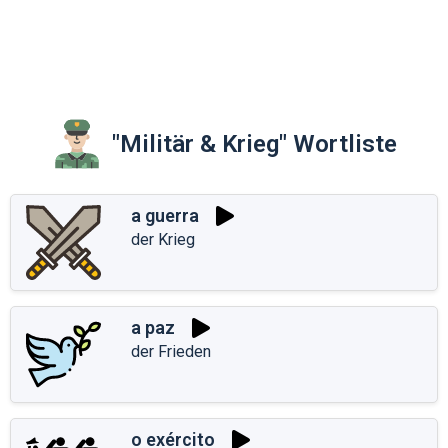
"Militär & Krieg" Wortliste
a guerra
der Krieg
a paz
der Frieden
o exército