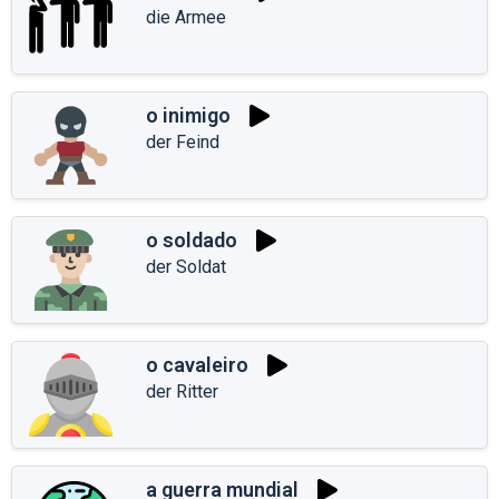
die Armee
o inimigo
der Feind
o soldado
der Soldat
o cavaleiro
der Ritter
a guerra mundial