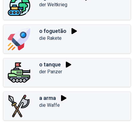
der Weltkrieg
o foguetão
die Rakete
o tanque
der Panzer
a arma
die Waffe