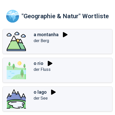
"Geographie & Natur" Wortliste
a montanha
der Berg
o rio
der Fluss
o lago
der See