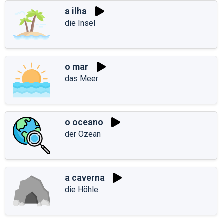
a ilha
die Insel
o mar
das Meer
o oceano
der Ozean
a caverna
die Höhle