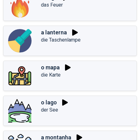
das Feuer
a lanterna
die Taschenlampe
o mapa
die Karte
o lago
der See
a montanha