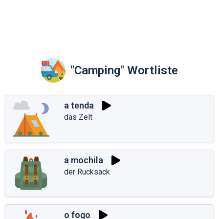
"Camping" Wortliste
a tenda
das Zelt
a mochila
der Rucksack
o fogo