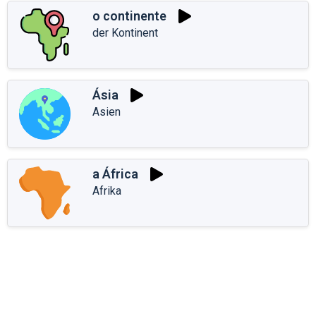
o continente
der Kontinent
Ásia
Asien
a África
Afrika