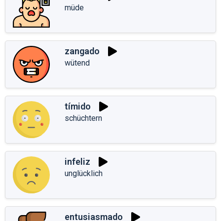
müde
zangado
wütend
tímido
schüchtern
infeliz
unglücklich
entusiasmado