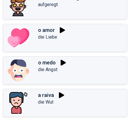
aufgeregt
o amor
die Liebe
o medo
die Angst
a raiva
die Wut