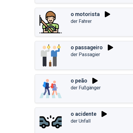
o motorista
der Fahrer
o passageiro
der Passagier
o peão
der Fußgänger
o acidente
der Unfall