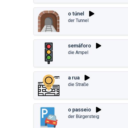
o túnel
der Tunnel
semáforo
die Ampel
a rua
die Straße
o passeio
der Bürgersteig