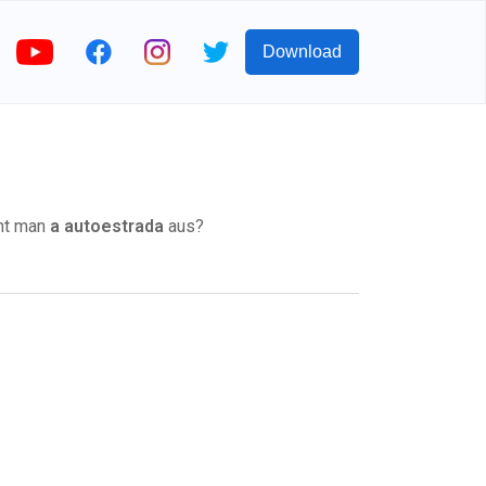
Download
cht man
a autoestrada
aus?