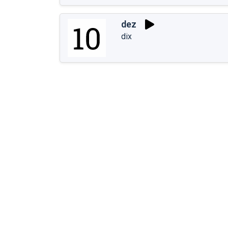
dez
dix