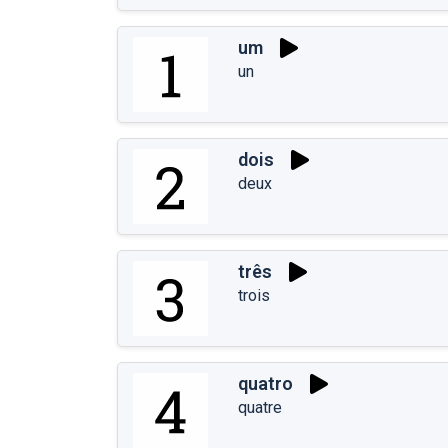
um
un
dois
deux
três
trois
quatro
quatre