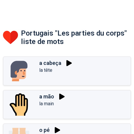
Portugais "Les parties du corps"
liste de mots
a cabeça
la tête
a mão
la main
o pé