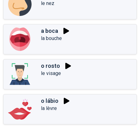
le nez
a boca
la bouche
o rosto
le visage
o lábio
la lèvre