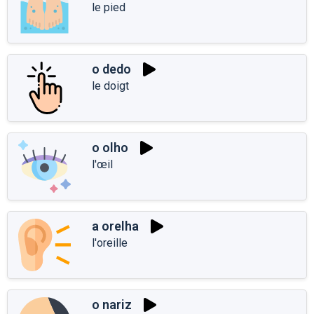
le pied
o dedo
le doigt
o olho
l'œil
a orelha
l'oreille
o nariz