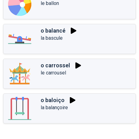
le ballon
o balancé
la bascule
o carrossel
le carrousel
o baloiço
la balançoire