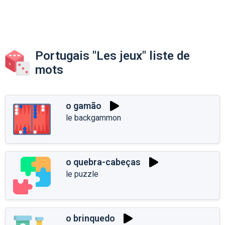
Portugais "Les jeux" liste de
mots
o gamão
le backgammon
o quebra-cabeças
le puzzle
o brinquedo