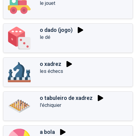
le jouet
o dado (jogo)
le dé
o xadrez
les échecs
o tabuleiro de xadrez
l'échiquier
a bola