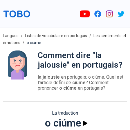
Langues
Listes de vocabulaire en portugais
Les sentiments et
émotions
o ciúme
Comment dire "la
jalousie" en portugais?
la jalousie
en portugais: o ciúme. Quel est
l'article défini de
ciúme
? Comment
prononcer
o ciúme
en portugais?
La traduction
o ciúme