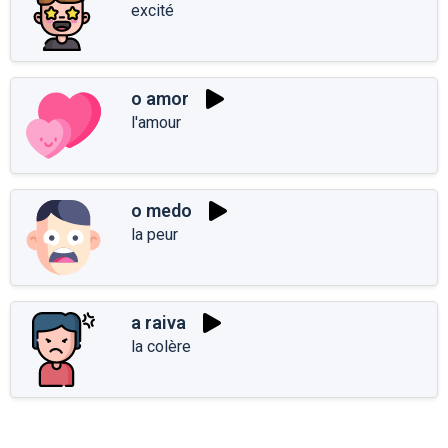
excité
o amor
l'amour
o medo
la peur
a raiva
la colère