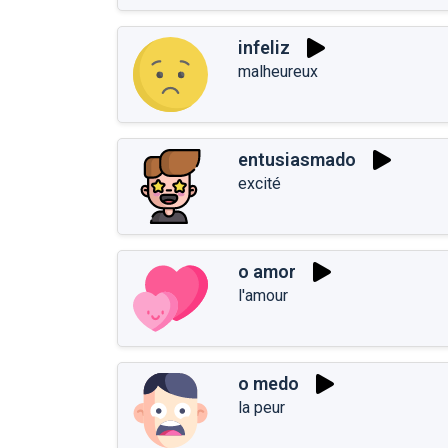
infeliz
malheureux
entusiasmado
excité
o amor
l'amour
o medo
la peur