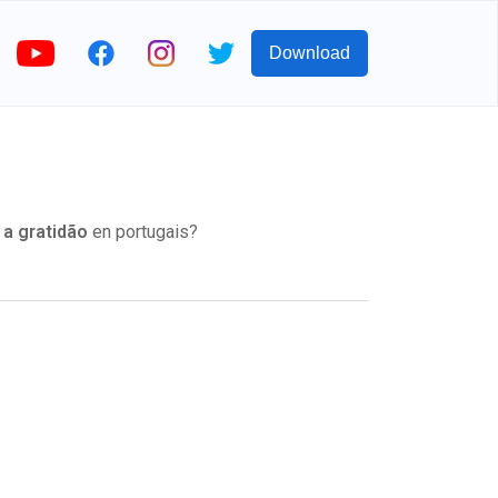
Download
r
a gratidão
en portugais?