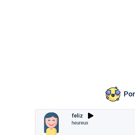
Por
feliz
heureux