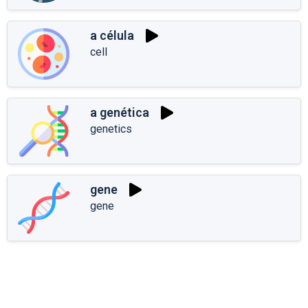
a célula
cell
a genética
genetics
gene
gene