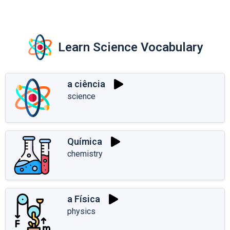
Learn Science Vocabulary
a ciência
science
Química
chemistry
a Física
physics