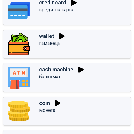
credit card
кредитна карта
wallet
гаманець
cash machine
банкомат
coin
монета