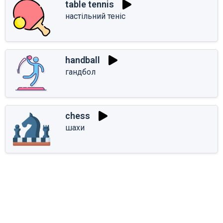
table tennis
настільний теніс
handball
гандбол
chess
шахи