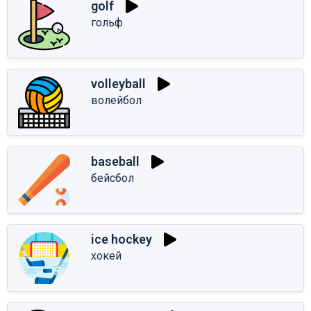
golf
гольф
volleyball
волейбол
baseball
бейсбол
ice hockey
хокей