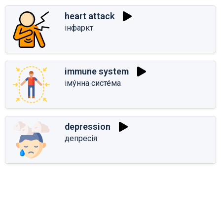
heart attack
інфаркт
immune system
іму́нна систе́ма
depression
депресія