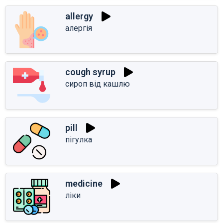
allergy
алергія
cough syrup
сироп від кашлю
pill
пігулка
medicine
ліки