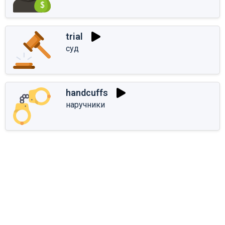
trial
суд
handcuffs
наручники