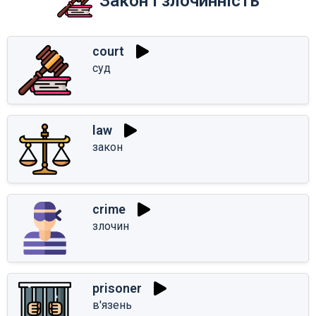
Закон і злочинність
court
суд
law
закон
crime
злочин
prisoner
в'язень