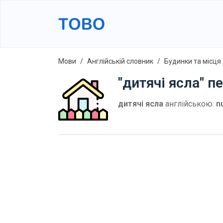
Мови
Англійській словник
Будинки та місця
"дитячі ясла" п
дитячі ясла
англійською:
n