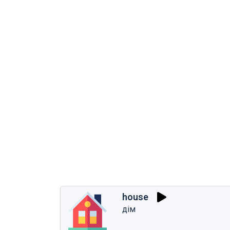
house
дім