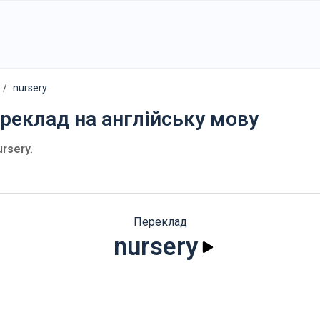
nursery
ереклад на англійську мову
ursery
.
Переклад
nursery