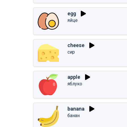
egg
яйце
cheese
сир
apple
яблуко
banana
банан