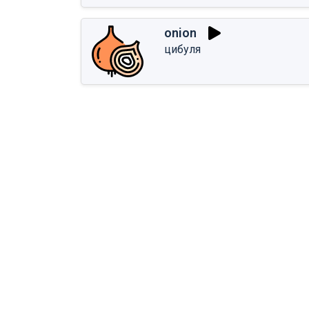
onion
цибуля