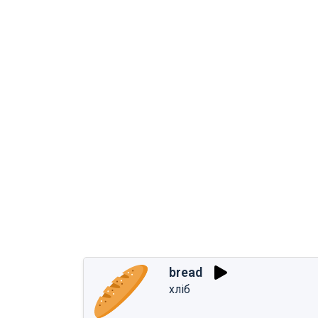
bread
хліб