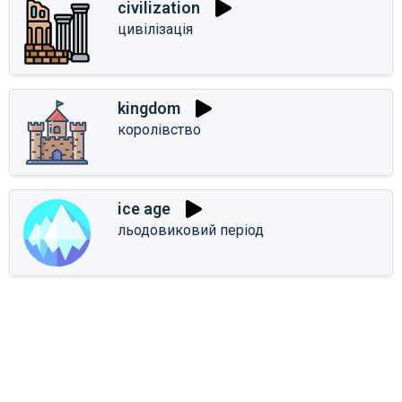
civilization
цивілізація
kingdom
королівство
ice age
льодовиковий період