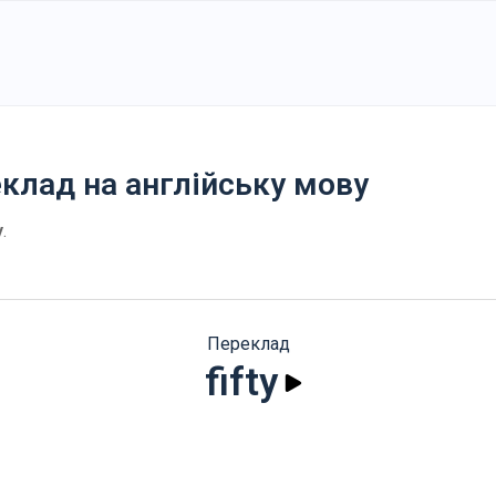
еклад на англійську мову
y
.
Переклад
fifty