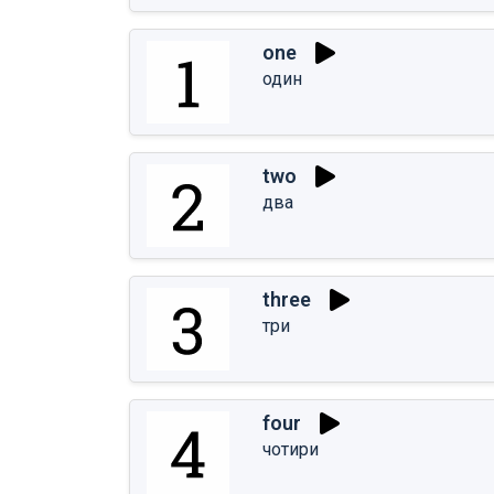
one
один
two
два
three
три
four
чотири