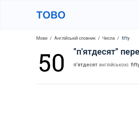
Мови
Англійській словник
Числа
fifty
"п'ятдесят" пер
п'ятдесят
англійською:
fift