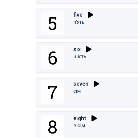
five
п'ять
six
шість
seven
сім
eight
вісім