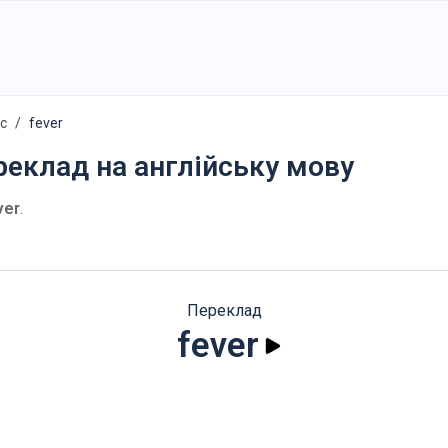
ес
fever
реклад на англійську мову
ver
.
Переклад
fever