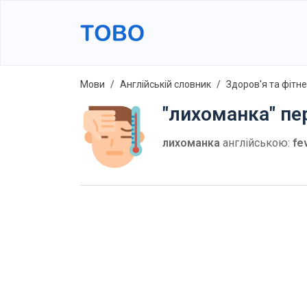
Мови
Англійській словник
Здоров'я та фітн
"лихоманка" пе
лихоманка
англійською:
fe