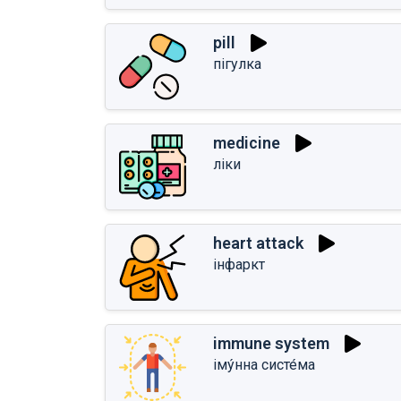
pill
пігулка
medicine
ліки
heart attack
інфаркт
immune system
іму́нна систе́ма