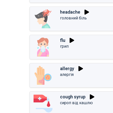
headache
головний біль
flu
грип
allergy
алергія
cough syrup
сироп від кашлю