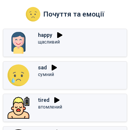
Почуття та емоції
happy
щасливий
sad
сумний
tired
втомлений