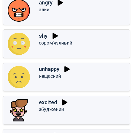
angry
злий
shy
сором'язливий
unhappy
нещасний
excited
збуджений