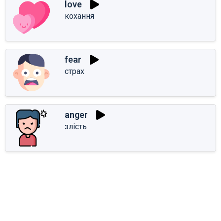
love
кохання
fear
страх
anger
злість