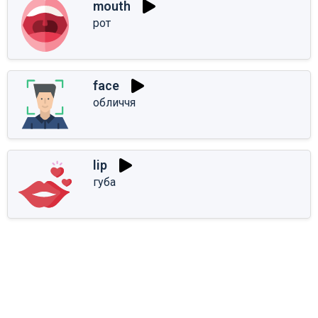
mouth
рот
face
обличчя
lip
губа