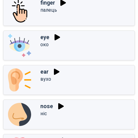
finger
палець
eye
око
ear
вухо
nose
ніс