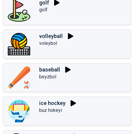
golf
golf
volleyball
voleybol
baseball
beyzbol
ice hockey
buz hokeyi