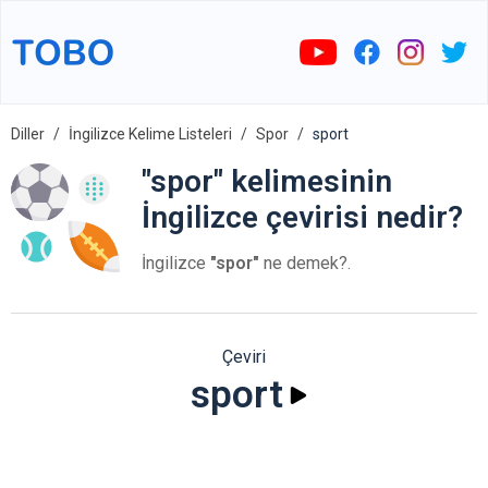
Diller
İngilizce Kelime Listeleri
Spor
sport
"spor" kelimesinin
İngilizce çevirisi nedir?
İngilizce
"spor"
ne demek?.
Çeviri
sport