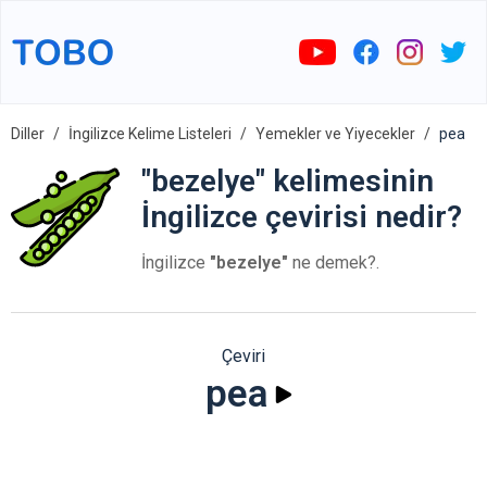
Diller
İngilizce Kelime Listeleri
Yemekler ve Yiyecekler
pea
"bezelye" kelimesinin
İngilizce çevirisi nedir?
İngilizce
"bezelye"
ne demek?.
Çeviri
pea