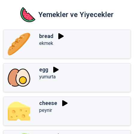
Yemekler ve Yiyecekler
bread
ekmek
egg
yumurta
cheese
peynir