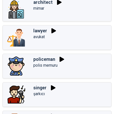
architect
mimar
lawyer
avukat
policeman
polis memuru
singer
şarkıcı