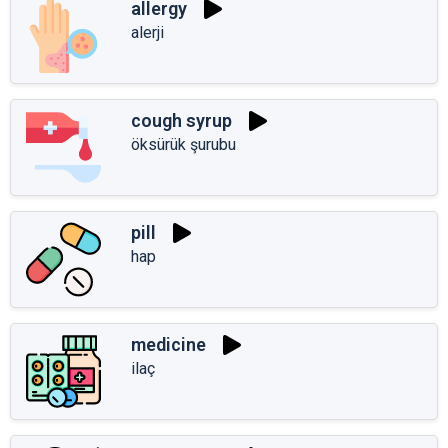
allergy
alerji
cough syrup
öksürük şurubu
pill
hap
medicine
ilaç