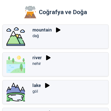
Coğrafya ve Doğa
mountain
dağ
river
nehir
lake
göl