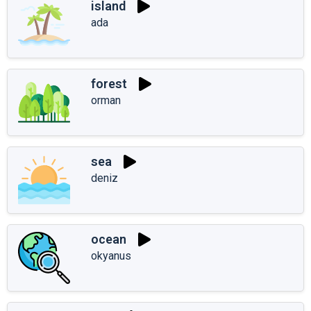
island
ada
forest
orman
sea
deniz
ocean
okyanus