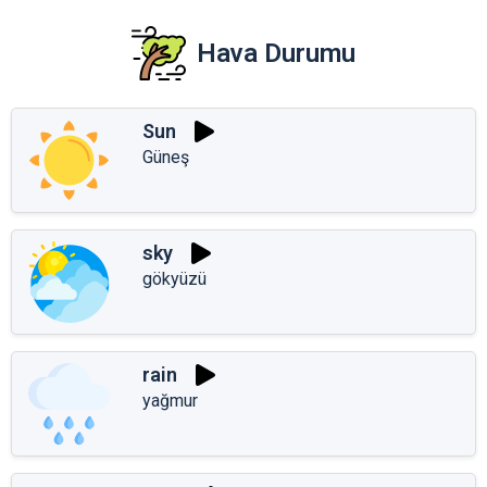
Hava Durumu
Sun
Güneş
sky
gökyüzü
rain
yağmur