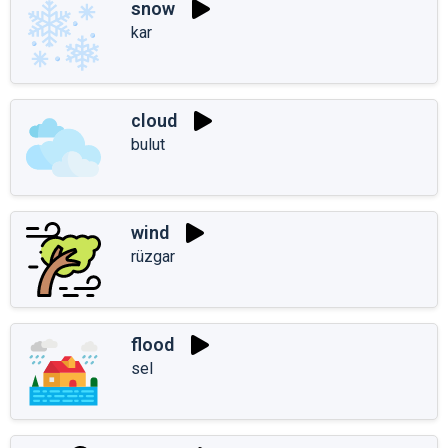
snow
kar
cloud
bulut
wind
rüzgar
flood
sel