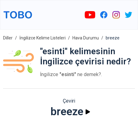
Diller
İngilizce Kelime Listeleri
Hava Durumu
breeze
"esinti" kelimesinin
İngilizce çevirisi nedir?
İngilizce
"esinti"
ne demek?.
Çeviri
breeze