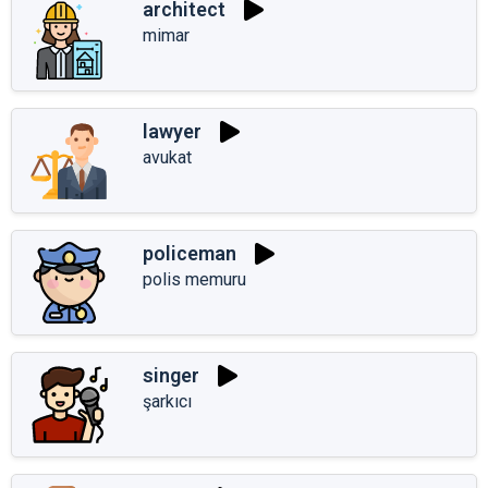
architect
mimar
lawyer
avukat
policeman
polis memuru
singer
şarkıcı