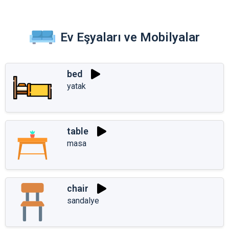
Ev Eşyaları ve Mobilyalar
bed
yatak
table
masa
chair
sandalye