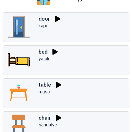
door
kapı
bed
yatak
table
masa
chair
sandalye