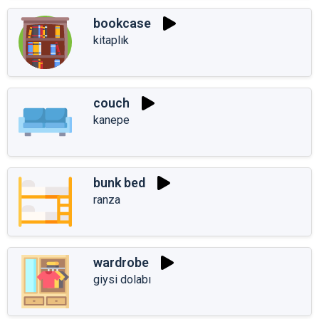
bookcase
kitaplık
couch
kanepe
bunk bed
ranza
wardrobe
giysi dolabı