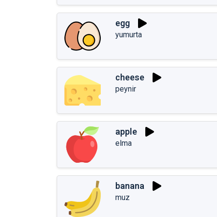
egg
yumurta
cheese
peynir
apple
elma
banana
muz