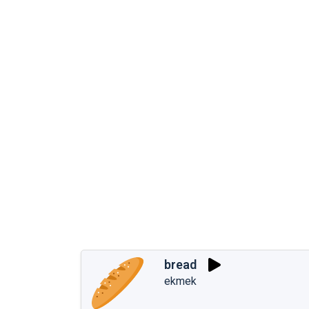
bread
ekmek