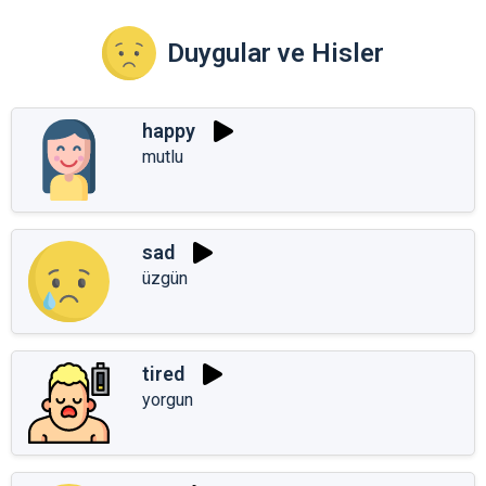
Duygular ve Hisler
happy
mutlu
sad
üzgün
tired
yorgun