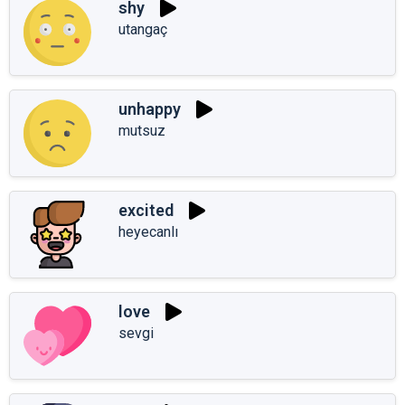
shy
utangaç
unhappy
mutsuz
excited
heyecanlı
love
sevgi