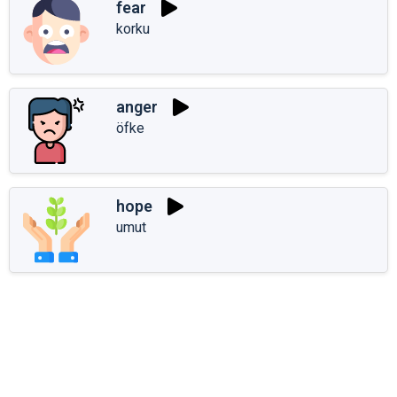
fear
korku
anger
öfke
hope
umut