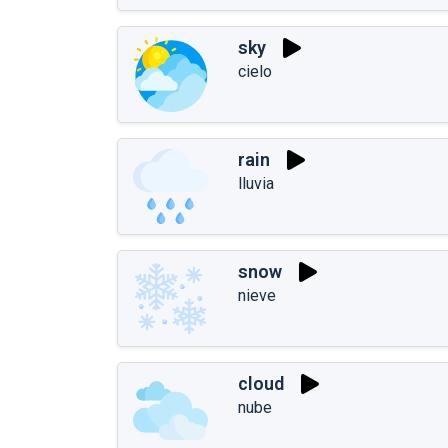
sky
cielo
rain
lluvia
snow
nieve
cloud
nube