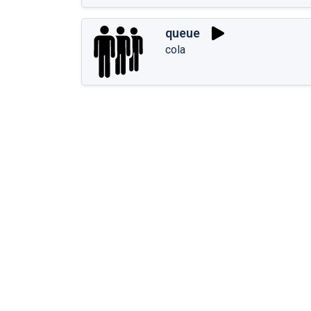
queue
cola