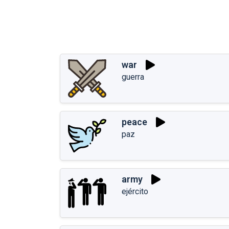
war
guerra
peace
paz
army
ejército