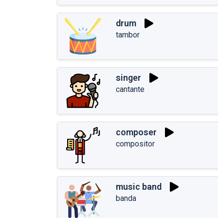
drum
tambor
singer
cantante
composer
compositor
music band
banda