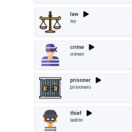
law
ley
crime
crimen
prisoner
prisionero
thief
ladrón