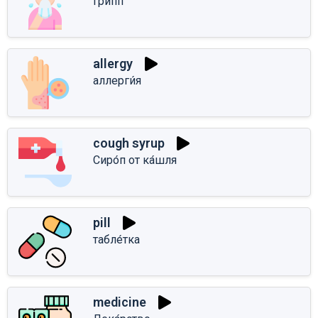
Грипп
allergy
аллерги́я
cough syrup
Сиро́п от ка́шля
pill
табле́тка
medicine