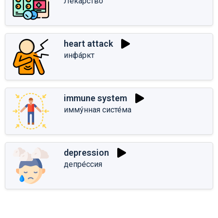
Лека́рство
heart attack
инфа́ркт
immune system
имму́нная систе́ма
depression
депре́ссия