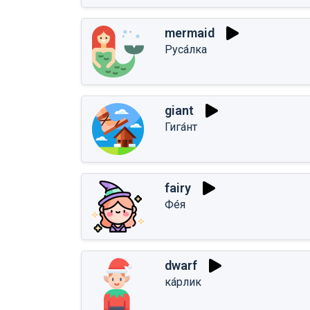
mermaid
Руса́лка
giant
Гига́нт
fairy
Фе́я
dwarf
ка́рлик