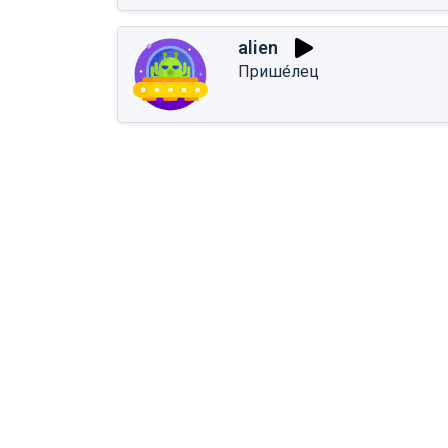
alien
Прише́лец