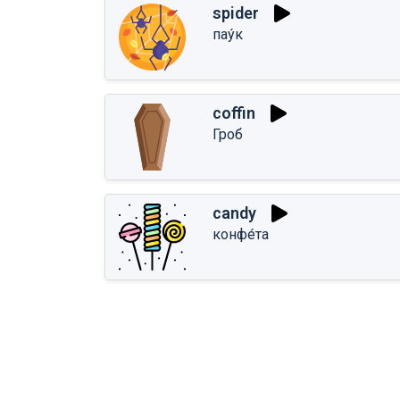
spider
пау́к
coffin
Гроб
candy
конфе́та