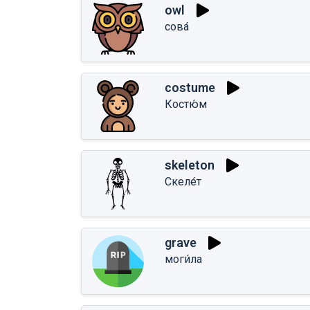
owl
сова́
costume
Костю́м
skeleton
Скеле́т
grave
моги́ла