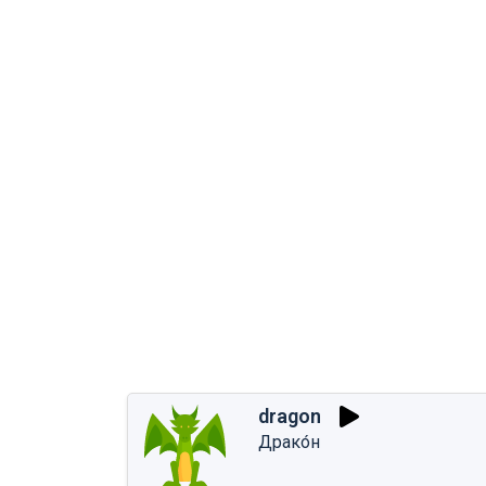
dragon
Драко́н