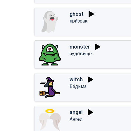
ghost
при́зрак
monster
чудо́вище
witch
Ве́дьма
angel
А́нгел