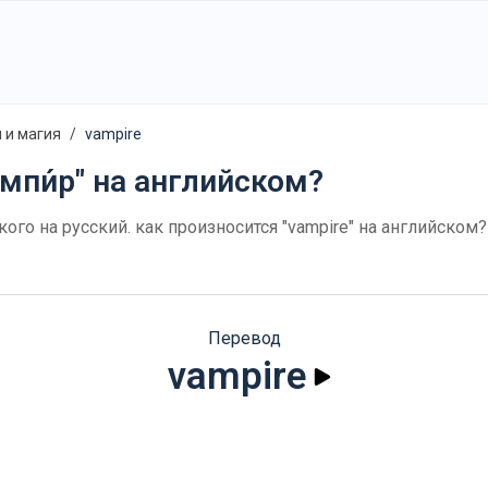
 и магия
vampire
ампи́р" на английском?
ского на русский. как произносится "vampire" на английско
Перевод
vampire