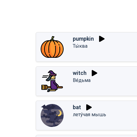
pumpkin
Ты́ква
witch
Ве́дьма
bat
лету́чая мышь