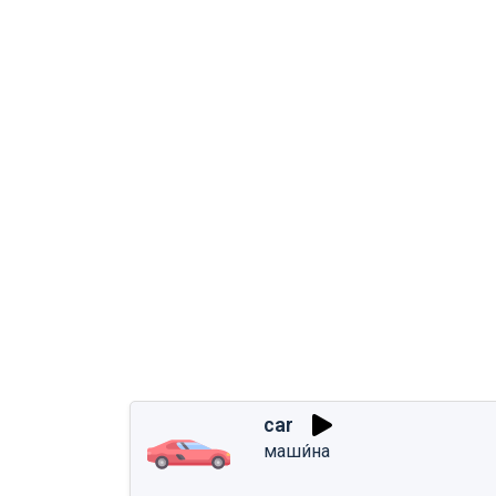
car
маши́на