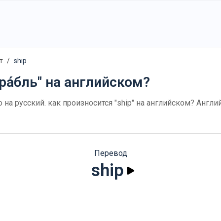
т
ship
ра́бль" на английском?
го на русский. как произносится "ship" на английском? Англ
Перевод
ship