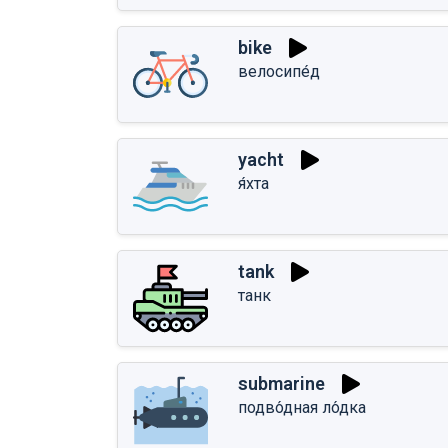
bike
велосипе́д
yacht
я́хта
tank
танк
submarine
подво́дная ло́дка