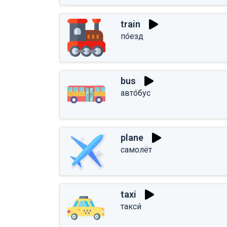
train
по́езд
bus
авто́бус
plane
самолёт
taxi
такси́