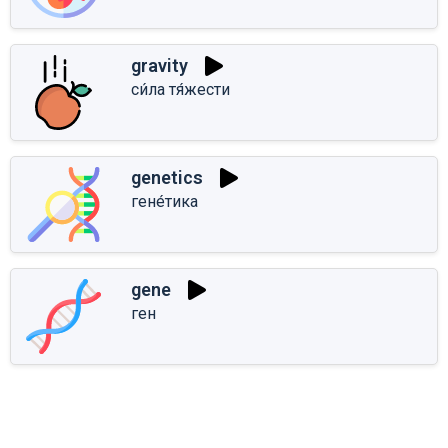
gravity
си́ла тя́жести
genetics
гене́тика
gene
ген