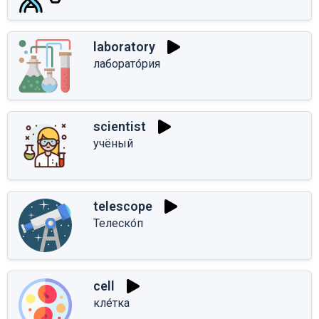
laboratory
лаборато́рия
scientist
учёный
telescope
Телеско́п
cell
кле́тка