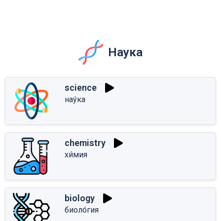
Наука
science
нау́ка
chemistry
хи́мия
biology
биоло́гия